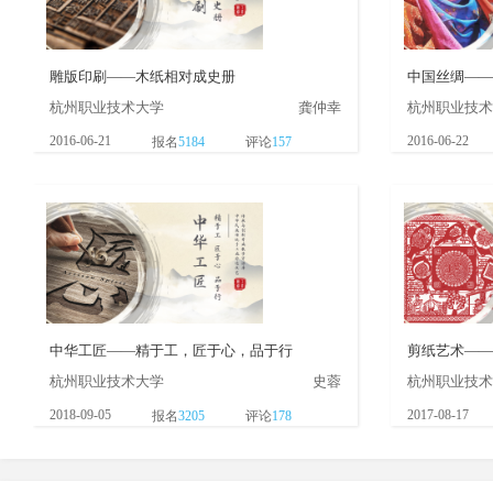
雕版印刷——木纸相对成史册
中国丝绸——
杭州职业技术大学
龚仲幸
杭州职业技术
2016-06-21
2016-06-22
报名
5184
评论
157
中华工匠——精于工，匠于心，品于行
剪纸艺术——
杭州职业技术大学
史蓉
杭州职业技术
2018-09-05
2017-08-17
报名
3205
评论
178