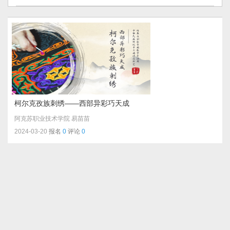
柯尔克孜族刺绣——西部异彩巧天成
阿克苏职业技术学院
易苗苗
2024-03-20
报名
0
评论
0