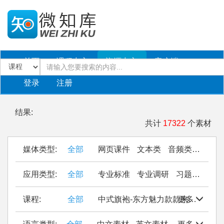
首页
课程中心
资源中心
客户端
登录
注册
结果:
共计
17322
个素材
媒体类型:
全部
网页课件
文本类
音频类
PPT
应用类型:
全部
专业标准
专业调研
习题作业
仿
课程:
全部
中式旗袍-东方魅力款款来
更多
Seal Cu