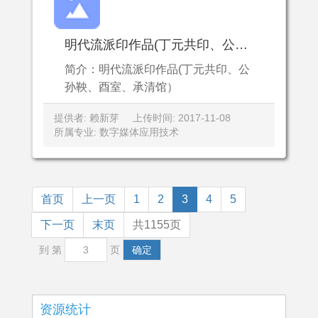
明代流派印作品(丁元共印、公孙鞅、酉室、承清馆）
简介：明代流派印作品(丁元共印、公
孙鞅、酉室、承清馆）
提供者: 赖新芽
上传时间: 2017-11-08
所属专业: 数字媒体应用技术
首页
上一页
1
2
3
4
5
下一页
末页
共1155页
到 第
页
确定
资源统计