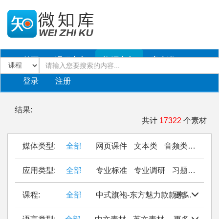
首页
课程中心
资源中心
客户端
登录
注册
结果:
共计
17322
个素材
媒体类型:
全部
网页课件
文本类
音频类
PPT
应用类型:
全部
专业标准
专业调研
习题作业
仿
课程:
全部
中式旗袍-东方魅力款款来
更多
Seal Cu