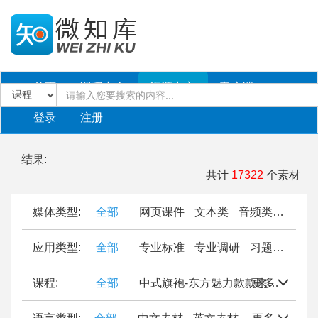
首页
课程中心
资源中心
客户端
登录
注册
结果:
共计
17322
个素材
媒体类型:
全部
网页课件
文本类
音频类
PPT
应用类型:
全部
专业标准
专业调研
习题作业
仿
课程:
全部
中式旗袍-东方魅力款款来
更多
Seal Cu