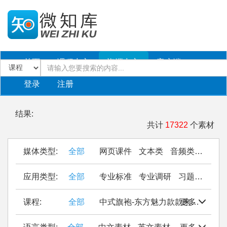
首页
课程中心
资源中心
客户端
登录
注册
结果:
共计
17322
个素材
媒体类型:
全部
网页课件
文本类
音频类
PPT
应用类型:
全部
专业标准
专业调研
习题作业
仿
课程:
全部
中式旗袍-东方魅力款款来
更多
Seal Cu