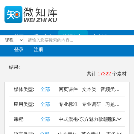
首页
课程中心
资源中心
客户端
登录
注册
结果:
共计
17322
个素材
媒体类型:
全部
网页课件
文本类
音频类
PPT
应用类型:
全部
专业标准
专业调研
习题作业
仿
课程:
全部
中式旗袍-东方魅力款款来
更多
Seal Cu