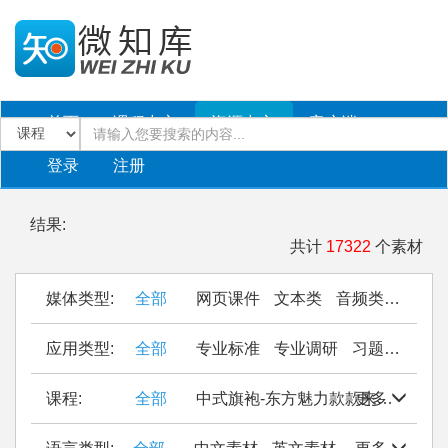
首页
课程中心
资源中心
客户端
登录
注册
结果:
共计
17322
个素材
媒体类型:
全部
网页课件
文本类
音频类
PPT
应用类型:
全部
专业标准
专业调研
习题作业
仿
课程:
全部
中式旗袍-东方魅力款款来
更多
Seal Cu