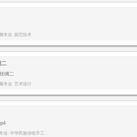
属专业: 园艺技术
绸二
的丝绸二
属专业: 艺术设计
p4
专业: 中华民族传统手工...