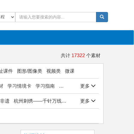
共计
17322
个素材
址课件
图形/图像类
视频类
微课
材
学习情境卡
学习指南
学生作品
更多
实验/实训/实习
岗位能
非遗
杭州刺绣——千针万线绣西湖
更多
杭州刺绣——千针万线绣