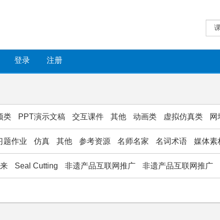
登录
注册
频类
PPT演示文稿
交互课件
其他
动画类
虚拟仿真类
网
习题作业
仿真
其他
参考资源
名师名家
名词术语
媒体素
款来
Seal Cutting
非遗产品互联网推广
非遗产品互联网推广