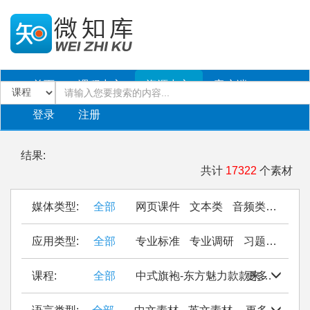
首页
课程中心
资源中心
客户端
登录
注册
结果:
共计
17322
个素材
媒体类型:
全部
网页课件
文本类
音频类
PPT
应用类型:
全部
专业标准
专业调研
习题作业
仿
课程:
全部
中式旗袍-东方魅力款款来
更多
Seal Cu