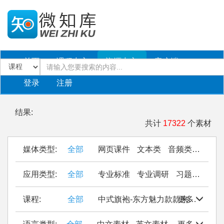
首页
课程中心
资源中心
客户端
登录
注册
结果:
共计
17322
个素材
媒体类型:
全部
网页课件
文本类
音频类
PPT
应用类型:
全部
专业标准
专业调研
习题作业
仿
课程:
全部
中式旗袍-东方魅力款款来
更多
Seal Cu