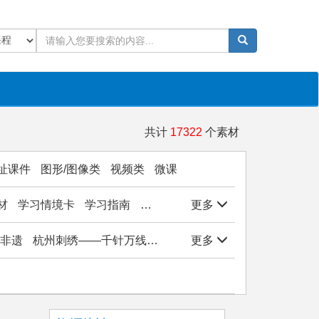
共计
17322
个素材
址课件
图形/图像类
视频类
微课
材
学习情境卡
学习指南
学生作品
更多
实验/实训/实习
岗位能
非遗
杭州刺绣——千针万线绣西湖
更多
杭州刺绣——千针万线绣