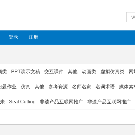
登录
注册
频类
PPT演示文稿
交互课件
其他
动画类
虚拟仿真类
网
习题作业
仿真
其他
参考资源
名师名家
名词术语
媒体素
款来
Seal Cutting
非遗产品互联网推广
非遗产品互联网推广