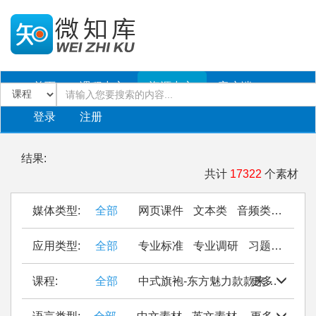
首页
课程中心
资源中心
客户端
登录
注册
结果:
共计
17322
个素材
媒体类型:
全部
网页课件
文本类
音频类
PPT
应用类型:
全部
专业标准
专业调研
习题作业
仿
课程:
全部
中式旗袍-东方魅力款款来
更多
Seal Cu