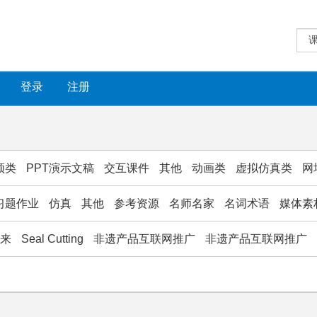
登录
注册
频类
PPT演示文稿
交互课件
其他
动画类
虚拟仿真类
网
习题作业
仿真
其他
参考资源
名师名家
名词术语
媒体素
款来
Seal Cutting
非遗产品互联网推广
非遗产品互联网推广