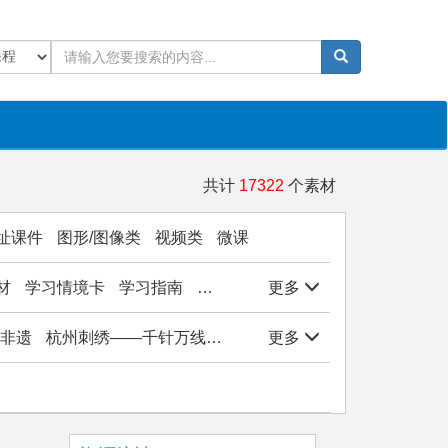
共计
17322
个素材
址课件
图形/图像类
视频类
微课
材
学习情境卡
学习指南
学生作品
更多
实验/实训/实习
岗位能
非遗
杭州刺绣——千针万线绣西湖
更多
杭州刺绣——千针万线绣