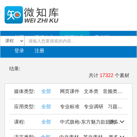
首页
课程中心
资源中心
客户端
登录
注册
结果:
共计
17322
个素材
媒体类型:
全部
网页课件
文本类
音频类
PPT
应用类型:
全部
专业标准
专业调研
习题作业
仿
课程:
全部
中式旗袍-东方魅力款款来
更多
Seal Cu