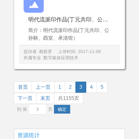
明代流派印作品(丁元共印、公孙鞅、酉室、承清馆）
简介：明代流派印作品(丁元共印、公
孙鞅、酉室、承清馆）
提供者: 赖新芽
上传时间: 2017-11-08
所属专业: 数字媒体应用技术
首页
上一页
1
2
3
4
5
下一页
末页
共1155页
到 第
页
确定
资源统计