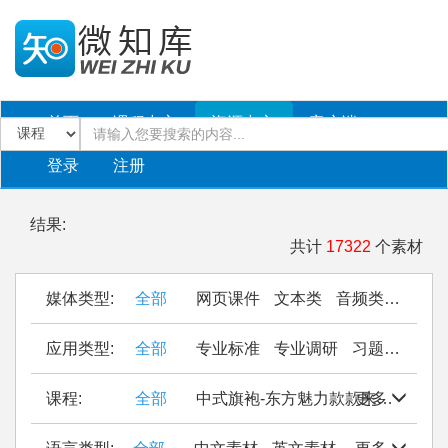
首页
课程中心
资源中心
客户端
登录
注册
结果:
共计
17322
个素材
媒体类型:
全部
网页课件
文本类
音频类
PPT
应用类型:
全部
专业标准
专业调研
习题作业
仿
课程:
全部
中式旗袍-东方魅力款款来
更多
Seal Cu