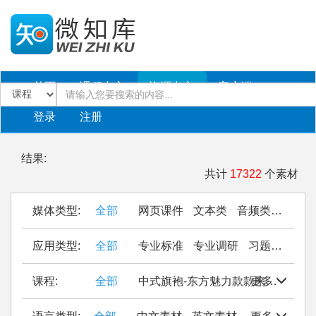
首页
课程中心
资源中心
客户端
登录
注册
结果:
共计
17322
个素材
媒体类型:
全部
网页课件
文本类
音频类
PPT
应用类型:
全部
专业标准
专业调研
习题作业
仿
课程:
全部
中式旗袍-东方魅力款款来
更多
Seal Cu