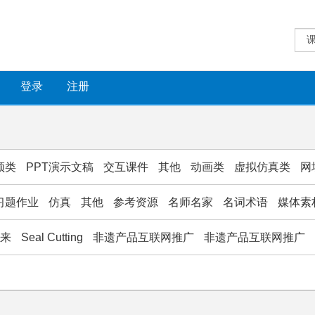
登录
注册
频类
PPT演示文稿
交互课件
其他
动画类
虚拟仿真类
网
习题作业
仿真
其他
参考资源
名师名家
名词术语
媒体素
款来
Seal Cutting
非遗产品互联网推广
非遗产品互联网推广