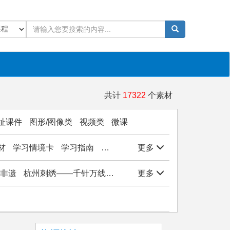
共计
17322
个素材
址课件
图形/图像类
视频类
微课
材
学习情境卡
学习指南
学生作品
更多
实验/实训/实习
岗位能
非遗
杭州刺绣——千针万线绣西湖
更多
杭州刺绣——千针万线绣