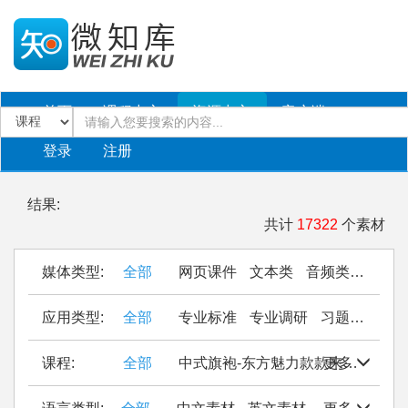
首页
课程中心
资源中心
客户端
登录
注册
结果:
共计
17322
个素材
媒体类型:
全部
网页课件
文本类
音频类
PPT
应用类型:
全部
专业标准
专业调研
习题作业
仿
课程:
全部
中式旗袍-东方魅力款款来
更多
Seal Cu