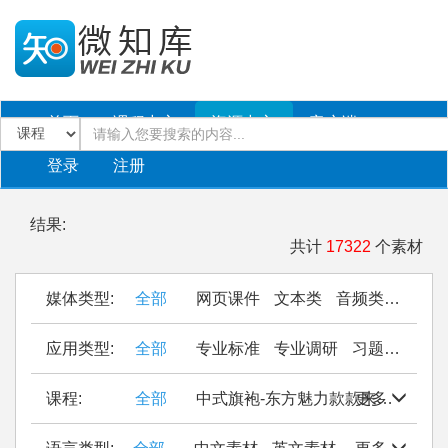
首页
课程中心
资源中心
客户端
登录
注册
结果:
共计
17322
个素材
媒体类型:
全部
网页课件
文本类
音频类
PPT
应用类型:
全部
专业标准
专业调研
习题作业
仿
课程:
全部
中式旗袍-东方魅力款款来
更多
Seal Cu