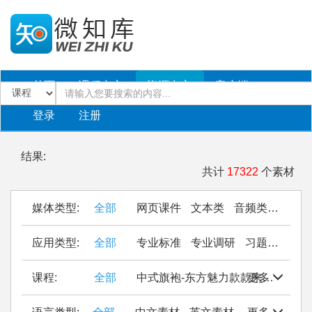
首页
课程中心
资源中心
客户端
登录
注册
结果:
共计
17322
个素材
媒体类型:
全部
网页课件
文本类
音频类
PPT
应用类型:
全部
专业标准
专业调研
习题作业
仿
课程:
全部
中式旗袍-东方魅力款款来
更多
Seal Cu