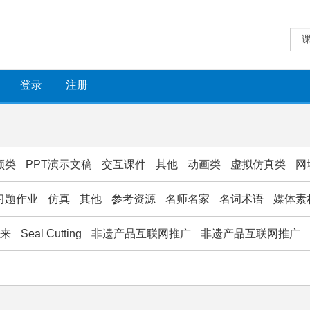
登录
注册
频类
PPT演示文稿
交互课件
其他
动画类
虚拟仿真类
网
习题作业
仿真
其他
参考资源
名师名家
名词术语
媒体素
款来
Seal Cutting
非遗产品互联网推广
非遗产品互联网推广