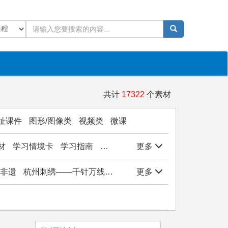
共计
17322
个素材
址课件
图形/图像类
视频类
微课
材
学习情境卡
学习指南
学生作品
更多
实验/实训/实习
岗位能
非遗
杭州刺绣——千针万线绣西湖
更多
杭州刺绣——千针万线绣